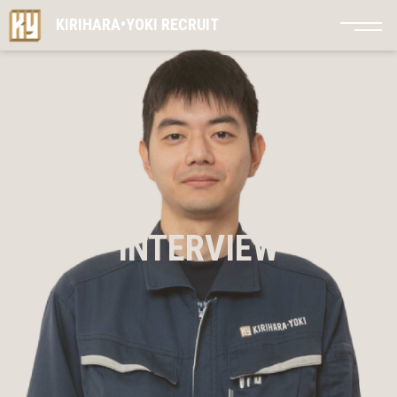
KIRIHARA•YOKI
RECRUIT
桐原容器について
桐原容器について
創業126年のあゆみ
会社概要
企業ビジョン
桐原容器のビジョン
INTERVIEW
代表メッセージ
1分でわかる桐原容器
1分でわかる桐原容器