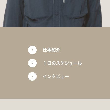
私たちの仕事
私たちの仕事
どんな仕事があるの？
桐原容器がつくるもの
社風・環境
桐原容器ってどんな会社？
キャリアステップ
仕事紹介
福利厚生・制度
インタビュー
１日のスケジュール
採用担当メッセージ
桐原容器で活躍する人
インタビュー
ご家庭・先生方へ
ご家庭・先生方へ
代表取締役社長 桐原真一郎より