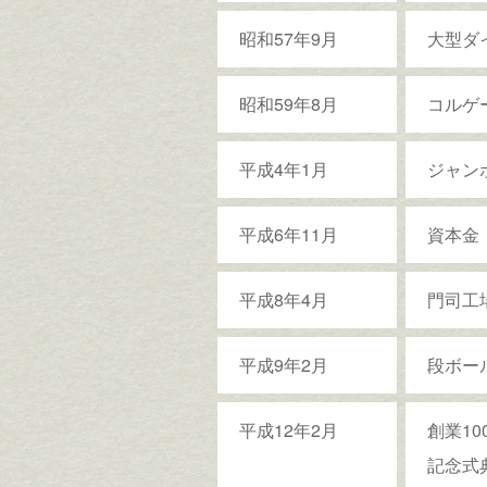
昭和57年9月
大型ダ
昭和59年8月
コルゲ
平成4年1月
ジャン
平成6年11月
資本金
平成8年4月
門司工
平成9年2月
段ボー
平成12年2月
創業1
記念式