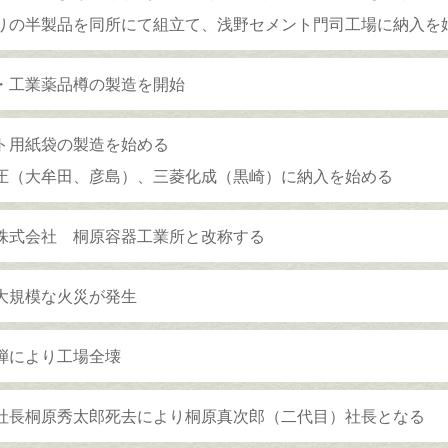
りの半製品を同所にて組立て、浅野セメント門司工場に納入を
・工業薬品樽の製造を開始
ト用紙袋の製造を始める
圧（大牟田、彦島）、三菱化成（黒崎）に納入を始める
株式会社 桐原容器工業所と改称する
大規模な火災が発生
弾により工場全壊
社長桐原秀太郎死去により桐原真次郎（二代目）社長となる