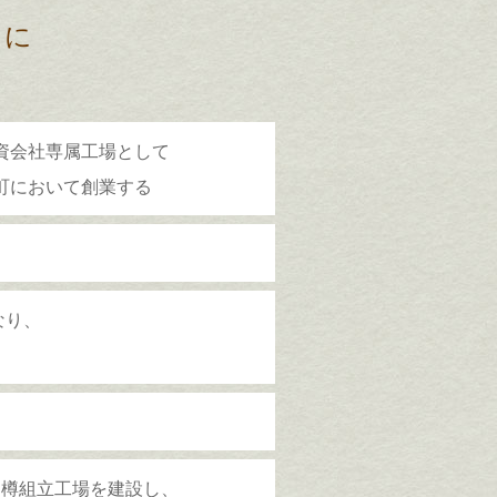
もに
資会社専属工場として
町において創業する
なり、
向樽組立工場を建設し、