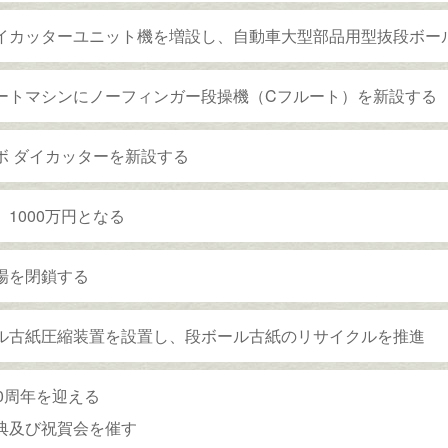
イカッターユニット機を増設し、自動車大型部品用型抜段ボー
ートマシンにノーフィンガー段操機（Cフルート）を新設する
ボ ダイカッターを新設する
 1000万円となる
場を閉鎖する
ル古紙圧縮装置を設置し、段ボール古紙のリサイクルを推進
00周年を迎える
典及び祝賀会を催す