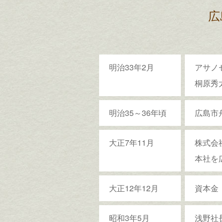
広
明治33年2月
アサノ
桐原秀
明治35～36年頃
広島市
大正7年11月
株式会
本社を
大正12年12月
資本金
昭和3年5月
浅野社