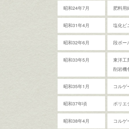
昭和24年7月
肥料用
昭和31年4月
塩化ビ
昭和32年6月
段ボー
昭和33年5月
東洋工
削岩機
昭和35年1月
コルゲ
昭和37年頃
ポリエ
昭和38年4月
コルゲ