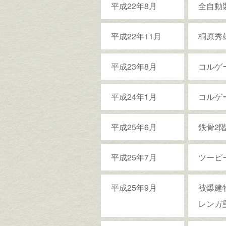
平成22年8月
全自動
平成22年11月
桐原秀
平成23年8月
コルゲ
平成24年1月
コルゲ
平成25年6月
鉄骨2
平成25年7月
ツーピ
平成25年9月
被爆建
レンガ