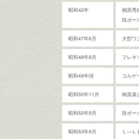
昭和42年
桐原秀
段ボー
昭和47年6月
大型ワ
昭和48年8月
フレキ
昭和49年頃
コルゲ
昭和50年11月
桐原真
昭和52年9月
段ボー
昭和53年9月
Ｌ―Ｌ