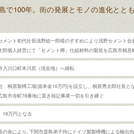
島で100年。
街の発展とモノの進化とと
セメント初代社長浅野総一郎様のすすめにより浅野セメント合
太郎個人経営にて「セメント樽」仕組材料の製造を広島市鶴見
舟入川口町本川尻（現在地）へ移転
社 桐原製榑工場(資本金10万円)を設立し、桐原秀太郎社長と
広島市寺町78番地に置き前記事業一切を引き継ぐ
 16万円となる
長の命により､下関市彦島弟子待にドイツ製製樽機による輸出