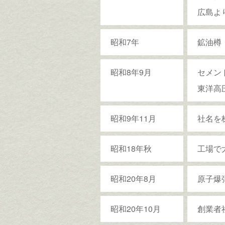
広島よ
昭和7年
鉱油樽
昭和8年9月
セメン
東洋高
昭和9年11月
社名を
昭和18年秋
工場で
昭和20年8月
原子爆
昭和20年10月
創業者